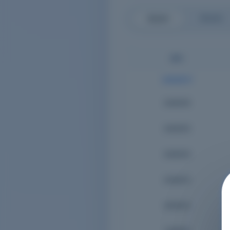
算法02
算法01
期号
3466917
3466916
3466915
3466914
3466913
3466912