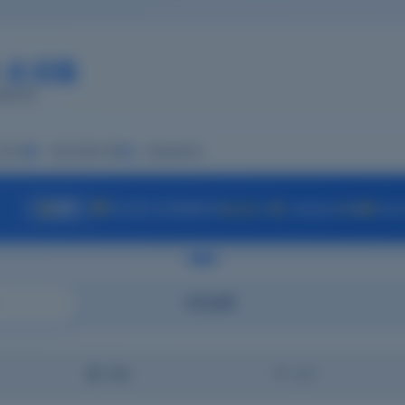
· 企业版
智能决策
心算法
实时回测引擎
机构级风控
0期胜率
当前连对
期
组合命中
62.5%
↑
0
75%
专业走势
杀组
大小